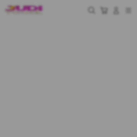
Skip
to
Cari
Troli
Login
Navigation
content